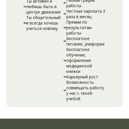
Гибкий график
Ты активен и
работы
любишь быть в
Честная зарплата 3
центре движения
раза в месяц
Ты общительный
Премии по
и всегда хочешь
результатам
учиться новому.
работы
Бесплатное
питание, униформа
Бесплатное
обучение,
оформление
медицинской
книжки
Карьерный рост
Возможность
совмещать работу
у нас с твоей
учебой