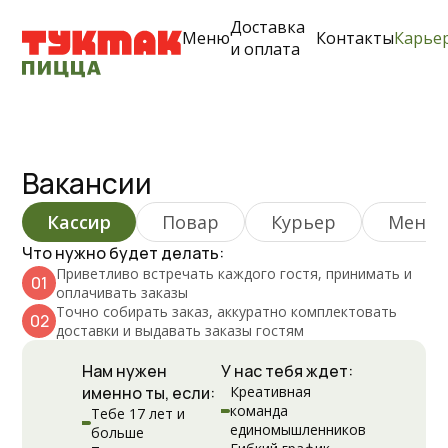
Доставка
Меню
Контакты
Карье
и оплата
Вакансии
Кассир
Повар
Курьер
Менед
Что нужно будет делать:
Приветливо встречать каждого гостя, принимать и
0
1
оплачивать заказы
Точно собирать заказ, аккуратно комплектовать
0
2
доставки и выдавать заказы гостям
Нам нужен
У нас тебя ждет:
именно ты, если:
Креативная
команда
Тебе 17 лет и
единомышленников
больше